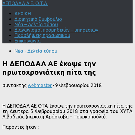
ΔΕΠΟΔΑΛ Α.Ε. Ο.Τ.Α.
ΑΡΧΙΚΗ
Διοικητικό Συμβούλιο
Νέα – Δελτία τύπου
Διαγωνισμοί προμηθειών – υπηρεσιών
Προσλήψεις προσωπικού
Επικοινωνία
Νέα - Δελτία τύπου
Η ΔΕΠΟΔΑΛ ΑΕ έκοψε την
πρωτοχρονιάτικη πίτα της
συντάκτης
webmaster
·
9 Φεβρουαρίου 2018
Η ΔΕΠΟΔΑΛ ΑΕ ΟΤΑ έκοψε την πρωτοχρονιάτικη πίτα της
τη Δευτέρα 5 Φεβρουαρίου 2018 στα γραφεία του ΧΥΤΑ
Λιβαδειάς (περιοχή Αράσκοβα – Τουρκοπούλα).
Παρόντες ήταν :