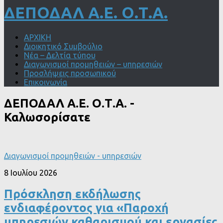
ΔΕΠΟΔΑΛ Α.Ε. Ο.Τ.Α.
ΑΡΧΙΚΗ
Διοικητικό Συμβούλιο
Νέα – Δελτία τύπου
Διαγωνισμοί προμηθειών – υπηρεσιών
Προσλήψεις προσωπικού
Επικοινωνία
ΔΕΠΟΔΑΛ Α.Ε. Ο.Τ.Α.
-
Καλωσορίσατε
Διαγωνισμοί προμηθειών - υπηρεσιών
8 Ιουλίου 2026
Πρόσκληση εκδήλωσης
ενδιαφέροντος για «Παροχή
υπηρεσιών καθαρισμού και εργασίες