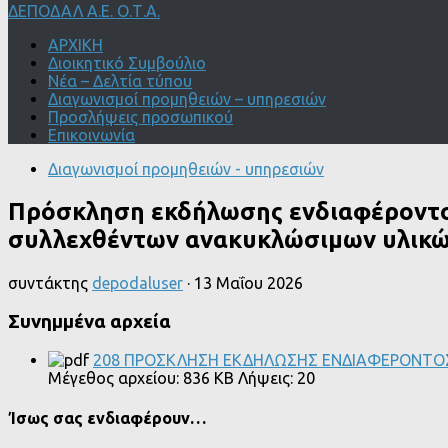
ΔΕΠΟΔΑΛ Α.Ε. Ο.Τ.Α.
ΑΡΧΙΚΗ
Διοικητικό Συμβούλιο
Νέα – Δελτία τύπου
Διαγωνισμοί προμηθειών – υπηρεσιών
Προσλήψεις προσωπικού
Επικοινωνία
Διαγωνισμοί προμηθειών - υπηρεσιών
Πρόσκληση εκδήλωσης ενδιαφέροντος
συλλεχθέντων ανακυκλώσιμων υλικώ
συντάκτης
depodaluser
·
13 Μαΐου 2026
Συνημμένα αρχεία
208 ΠΡΟΣΚΛΗΣΗ ΕΚΔΗΛΩΣΗΣ ΕΝΔΙΑΦΕΡΟΝΤΟΣ Με
Μέγεθος αρχείου:
836 KB
Λήψεις:
20
Ίσως σας ενδιαφέρουν…