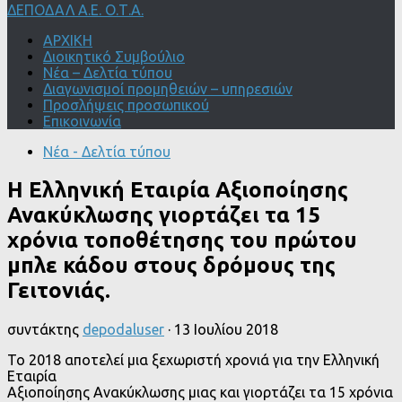
ΔΕΠΟΔΑΛ Α.Ε. Ο.Τ.Α.
ΑΡΧΙΚΗ
Διοικητικό Συμβούλιο
Νέα – Δελτία τύπου
Διαγωνισμοί προμηθειών – υπηρεσιών
Προσλήψεις προσωπικού
Επικοινωνία
Νέα - Δελτία τύπου
Η Ελληνική Εταιρία Αξιοποίησης
Ανακύκλωσης γιορτάζει τα 15
χρόνια τοποθέτησης του πρώτου
μπλε κάδου στους δρόμους της
Γειτονιάς.
συντάκτης
depodaluser
·
13 Ιουλίου 2018
Το 2018 αποτελεί μια ξεχωριστή χρονιά για την Ελληνική
Εταιρία
Αξιοποίησης Ανακύκλωσης μιας και γιορτάζει τα 15 χρόνια