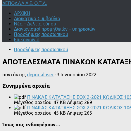
ΔΕΠΟΔΑΛ Α.Ε. Ο.Τ.Α.
ΑΡΧΙΚΗ
Διοικητικό Συμβούλιο
Νέα – Δελτία τύπου
Διαγωνισμοί προμηθειών – υπηρεσιών
Προσλήψεις προσωπικού
Επικοινωνία
Προσλήψεις προσωπικού
ΑΠΟΤΕΛΕΣΜΑΤΑ ΠΙΝΑΚΩΝ ΚΑΤΑΤΑΞΗ
συντάκτης
depodaluser
·
3 Ιανουαρίου 2022
Συνημμένα αρχεία
ΠΙΝΑΚΑΣ ΚΑΤΑΤΑΞΗΣ ΣΟΧ 2-2021 ΚΩΔΙΚΟΣ 10
Μέγεθος αρχείου:
47 KB
Λήψεις:
269
ΠΙΝΑΚΑΣ ΚΑΤΑΤΑΞΗΣ ΣΟΧ 2-2021 ΚΩΔΙΚΟΣ 10
Μέγεθος αρχείου:
45 KB
Λήψεις:
265
Ίσως σας ενδιαφέρουν…