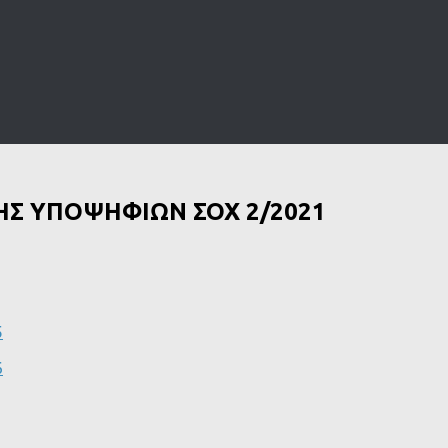
Σ ΥΠΟΨΗΦΙΩΝ ΣΟΧ 2/2021
5
6