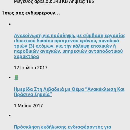
Μέγεθος αρχείου:
348 KB
Λήψεις:
186
Ίσως σας ενδιαφέρουν…
Ανακοίνωση για πρόσληψη, με σύμβαση εργασίας
ιδιωτικού δικαίου ορισμένου χρόνου, συνολικά
τριών (3) ατόμων, για την κάλυψη εποχικών ή
παροδικών αναγκών, υπηρεσιών ανταποδοτικού
χαρακτήρα
12 Ιουλίου 2017
0
Ημερίδα Στη Λιβαδειά με Θέμα “Ανακύκλωση Και
Πράσινα Σημεία”
1 Μαΐου 2017
Πρόσκληση εκδήλωσης ενδιαφέροντος για