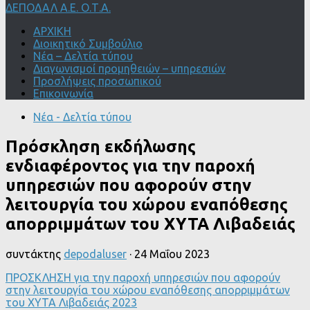
ΔΕΠΟΔΑΛ Α.Ε. Ο.Τ.Α.
ΑΡΧΙΚΗ
Διοικητικό Συμβούλιο
Νέα – Δελτία τύπου
Διαγωνισμοί προμηθειών – υπηρεσιών
Προσλήψεις προσωπικού
Επικοινωνία
Νέα - Δελτία τύπου
Πρόσκληση εκδήλωσης
ενδιαφέροντος για την παροχή
υπηρεσιών που αφορούν στην
λειτουργία του χώρου εναπόθεσης
απορριμμάτων του ΧΥΤΑ Λιβαδειάς
συντάκτης
depodaluser
·
24 Μαΐου 2023
ΠΡΟΣΚΛΗΣΗ για την παροχή υπηρεσιών που αφορούν
στην λειτουργία του χώρου εναπόθεσης απορριμμάτων
του ΧΥΤΑ Λιβαδειάς 2023