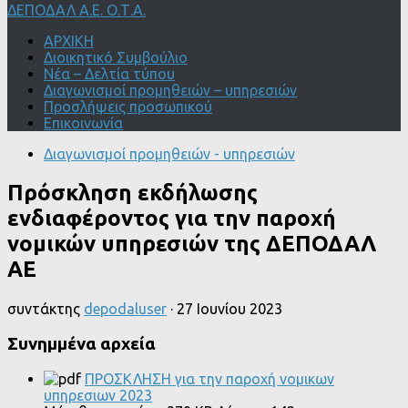
ΔΕΠΟΔΑΛ Α.Ε. Ο.Τ.Α.
ΑΡΧΙΚΗ
Διοικητικό Συμβούλιο
Νέα – Δελτία τύπου
Διαγωνισμοί προμηθειών – υπηρεσιών
Προσλήψεις προσωπικού
Επικοινωνία
Διαγωνισμοί προμηθειών - υπηρεσιών
Πρόσκληση εκδήλωσης
ενδιαφέροντος για την παροχή
νομικών υπηρεσιών της ΔΕΠΟΔΑΛ
ΑΕ
συντάκτης
depodaluser
·
27 Ιουνίου 2023
Συνημμένα αρχεία
ΠΡΟΣΚΛΗΣΗ για την παροχή νομικων
υπηρεσιων 2023