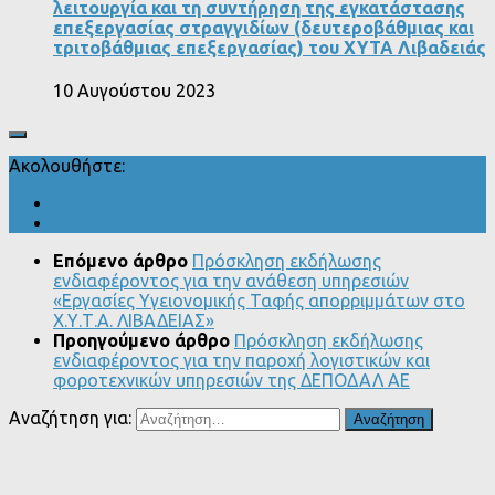
λειτουργία και τη συντήρηση της εγκατάστασης
επεξεργασίας στραγγιδίων (δευτεροβάθμιας και
τριτοβάθμιας επεξεργασίας) του ΧΥΤΑ Λιβαδειάς
10 Αυγούστου 2023
Ακολουθήστε:
Επόμενο άρθρο
Πρόσκληση εκδήλωσης
ενδιαφέροντος για την ανάθεση υπηρεσιών
«Εργασίες Υγειονομικής Ταφής απορριμμάτων στο
Χ.Υ.Τ.Α. ΛΙΒΑΔΕΙΑΣ»
Προηγούμενο άρθρο
Πρόσκληση εκδήλωσης
ενδιαφέροντος για την παροχή λογιστικών και
φοροτεχνικών υπηρεσιών της ΔΕΠΟΔΑΛ ΑΕ
Αναζήτηση για: