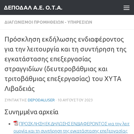
ΔΕΠΟΔΑΛ Α.Ε. Ο.Τ.Α.
Skip to content
ΔΙΑΓΩΝΙΣΜΟΊ ΠΡΟΜΗΘΕΙΏΝ - ΥΠΗΡΕΣΙΏΝ
Πρόσκληση εκδήλωσης ενδιαφέροντος
για την λειτουργία και τη συντήρηση της
εγκατάστασης επεξεργασίας
στραγγιδίων (δευτεροβάθμιας και
τριτοβάθμιας επεξεργασίας) του ΧΥΤΑ
Λιβαδειάς
ΣΥΝΤΆΚΤΗΣ
DEPODALUSER
·
10 ΑΥΓΟΎΣΤΟΥ 2023
Συνημμένα αρχεία
ΠΡΟΣΚΛΗΣΗ ΕΚΔΗΛΩΣΗΣ ΕΝΔΙΑΦΕΡΟΝΤΟΣ για την λειτ
ουργία και τη συντήρηση της εγκατάστασης επεξεργασίας